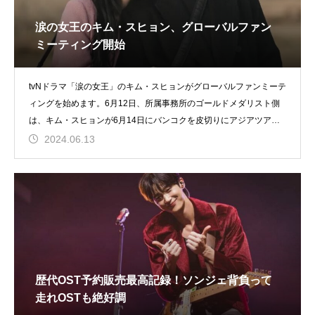
涙の女王のキム・スヒョン、グローバルファン
ミーティング開始
tvNドラマ「涙の女王」のキム・スヒョンがグローバルファンミーテ
ィングを始めます。6月12日、所属事務所のゴールドメダリスト側
は、キム・スヒョンが6月14日にバンコクを皮切りにアジアツアー
を行
2024.06.13
歴代OST予約販売最高記録！ソンジェ背負って
走れOSTも絶好調