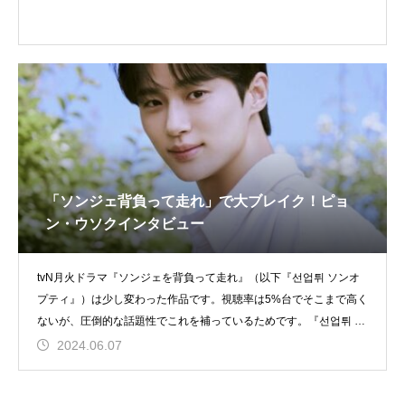
「ソンジェ背負って走れ」で大ブレイク！ピョ
ン・ウソクインタビュー
tvN月火ドラマ『ソンジェを背負って走れ』（以下『선업튀 ソンオ
プティ』）は少し変わった作品です。視聴率は5%台でそこまで高く
ないが、圧倒的な話題性でこれを補っているためです。『선업튀 ソ
ンオ
2024.06.07