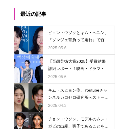
最近の記事
ビョン・ウソクとキム・ヘユン、
『ソンジェ背負って走れ』で百想
芸術大賞人気賞を同時受賞。青春
2025.05.6
ロマンスの奇跡が現実に
【百想芸術大賞2025】受賞結果
詳細レポート！映画・ドラマ・バ
ラエティ・演劇を彩った栄光の夜
2025.05.6
キム・スヒョン側、Youtubeチャ
ンネルカロセロ研究所へストーキ
ング処罰法違反追加告訴へ
2025.04.3
チョン・ウソン、モデルのムン・
ガビの出産、実子であることを認