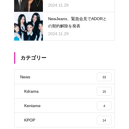
める
2024.11.29
NewJeans、緊急会見でADORと
の契約解除を発表
2024.11.29
カテゴリー
News
33
Kdrama
15
Kentame
4
KPOP
14