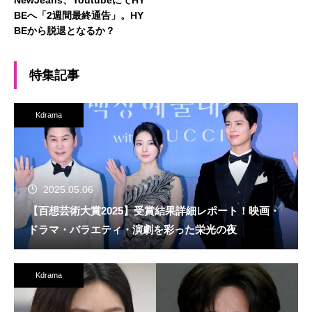
NewJeans、YoutubeにてHY
BEへ「2週間最終通告」。HY
BEから脱退となるか？
特集記事
Kdrama
2025.05.06
【百想芸術大賞2025】受賞結果詳細レポート！映画・
ドラマ・バラエティ・演劇を彩った栄光の夜
Kdrama