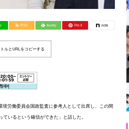
e
RSS
feedly
Pin it
note
トルとURLをコピーする
国会環境労働委員会国政監査に参考人として出席し、この間
っているという確信ができた」と話した。