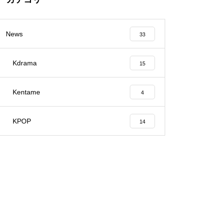
News
33
Kdrama
15
Kentame
4
KPOP
14