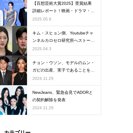
【百想芸術大賞2025】受賞結果
詳細レポート！映画・ドラマ・バ
ラエティ・演劇を彩った栄光の夜
2025.05.6
キム・スヒョン側、Youtubeチャ
ンネルカロセロ研究所へストーキ
ング処罰法違反追加告訴へ
2025.04.3
チョン・ウソン、モデルのムン・
ガビの出産、実子であることを認
める
2024.11.29
NewJeans、緊急会見でADORと
の契約解除を発表
2024.11.29
カテゴリー