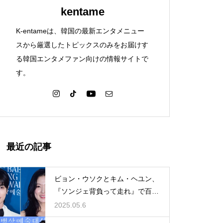
kentame
K-entameは、韓国の最新エンタメニュー
スから厳選したトピックスのみをお届けす
る韓国エンタメファン向けの情報サイトで
す。
最近の記事
ビョン・ウソクとキム・ヘユン、
『ソンジェ背負って走れ』で百想
芸術大賞人気賞を同時受賞。青春
2025.05.6
ロマンスの奇跡が現実に