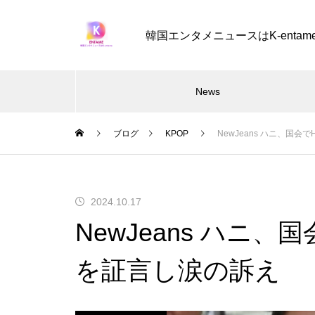
韓国エンタメニュースはK-entam
News
ブログ
KPOP
NewJeans ハニ、国
2024.10.17
NewJeans ハニ
を証言し涙の訴え