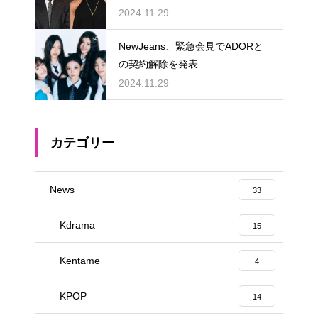
める
2024.11.29
NewJeans、緊急会見でADORと
の契約解除を発表
2024.11.29
カテゴリー
News
33
Kdrama
15
Kentame
4
KPOP
14