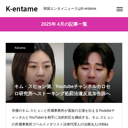
K-entame
韓国エンタメニュースはK-entame
2025年 4月の記事一覧
Kdrama
キム・スヒョン側、Youtubeチャンネルカロセ
ロ研究所へストーキング処罰法違反追加告訴へ
俳優のキム·スヒョンと所属事務所が遺族の立場を伝えるYoutubeチ
ャンネルとYouTuberを相手に法的対応を継続する。キム·スヒョン
の所属事務所ゴールドメダリスト法律代理人の法務法人LKB&a