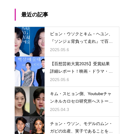
最近の記事
ビョン・ウソクとキム・ヘユン、
『ソンジェ背負って走れ』で百想
芸術大賞人気賞を同時受賞。青春
2025.05.6
ロマンスの奇跡が現実に
【百想芸術大賞2025】受賞結果
詳細レポート！映画・ドラマ・バ
ラエティ・演劇を彩った栄光の夜
2025.05.6
キム・スヒョン側、Youtubeチャ
ンネルカロセロ研究所へストーキ
ング処罰法違反追加告訴へ
2025.04.3
チョン・ウソン、モデルのムン・
ガビの出産、実子であることを認